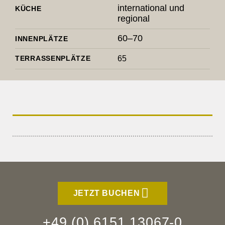
inter­na­tional und
KÜCHE
regional
60–70
INNEN­PLÄTZE
TERRAS­SEN­PLÄTZE
65
JETZT BUCHEN
+49 (0) 6151 13067-0