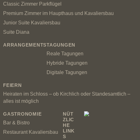
Classic Zimmer Parkflügel
Premium Zimmer im Haupthaus und Kavaliersbau
Junior Suite Kavaliersbau
Suite Diana
ARRANGEMENTS
TAGUNGEN
Reale Tagungen
Hybride Tagungen
Digitale Tagungen
FEIERN
Heiraten im Schloss – ob Kirchlich oder Standesamtlich –
alles ist möglich
GASTRONOMIE
NÜT
ZLIC
Bar & Bistro
HE
LINK
Restaurant Kavaliersbau
S